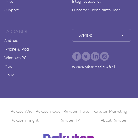
Priser
Integritetspolicy
Support
Customer Complaints Code
LADDA NER
Svenska
Android
iPhone & iPad
Windows PC
Mac
©
2026
Viber Media S.à r.l.
Linux
Rakuten Viki
Rakuten Kobo
Rakuten Travel
Rakuten Marketing
Rakuten Insight
Rakuten TV
About Rakuten