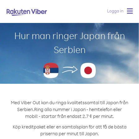
Logga in
Togg
navig
Hur man ringer Japan från
Serbien
Med Viber Out kan du ringa kvalitetssamtal till Japan från
Serbien.
Ring alla nummer i Japan - hemtelefon eller
mobil! - startar från endast 2.7 ¢ per minut.
Köp kreditpaket eller en samtalsplan för att få de bästa
priserna per minut till Japan.