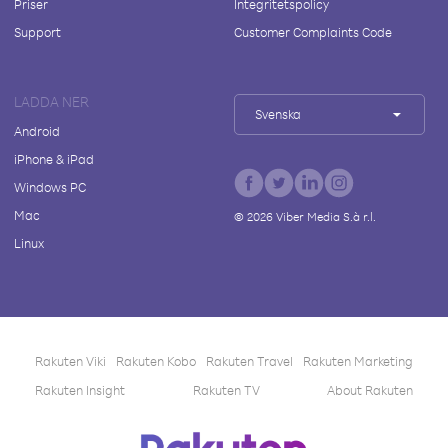
Priser
Integritetspolicy
Support
Customer Complaints Code
LADDA NER
Svenska
Android
iPhone & iPad
Windows PC
Mac
©
2026
Viber Media S.à r.l.
Linux
Rakuten Viki
Rakuten Kobo
Rakuten Travel
Rakuten Marketing
Rakuten Insight
Rakuten TV
About Rakuten