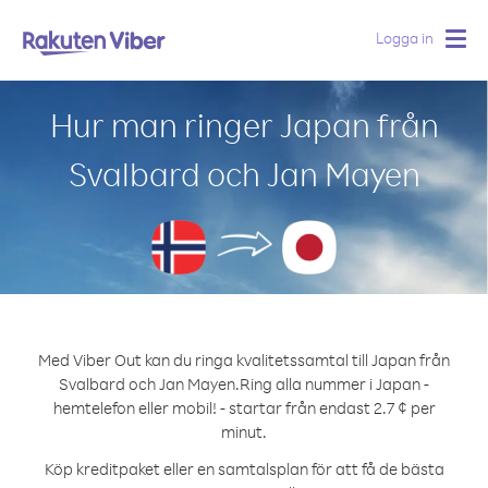
Logga in
Togg
navig
Hur man ringer Japan från
Svalbard och Jan Mayen
Med Viber Out kan du ringa kvalitetssamtal till Japan från
Svalbard och Jan Mayen.
Ring alla nummer i Japan -
hemtelefon eller mobil! - startar från endast 2.7 ¢ per
minut.
Köp kreditpaket eller en samtalsplan för att få de bästa