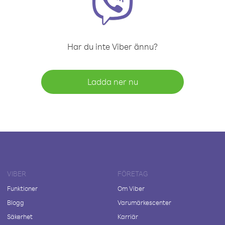
Har du inte Viber ännu?
Ladda ner nu
VIBER
FÖRETAG
Funktioner
Om Viber
Blogg
Varumärkescenter
Säkerhet
Karriär