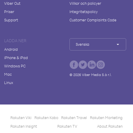
Viber Out
Villkor och policyer
Priser
Integritetspolicy
Support
Customer Complaints Code
LADDA NER
Svenska
Android
iPhone & iPad
Windows PC
Mac
©
2026
Viber Media S.à r.l.
Linux
Rakuten Viki
Rakuten Kobo
Rakuten Travel
Rakuten Marketing
Rakuten Insight
Rakuten TV
About Rakuten