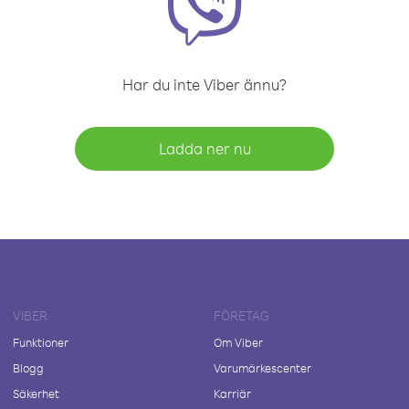
Har du inte Viber ännu?
Ladda ner nu
VIBER
FÖRETAG
Funktioner
Om Viber
Blogg
Varumärkescenter
Säkerhet
Karriär