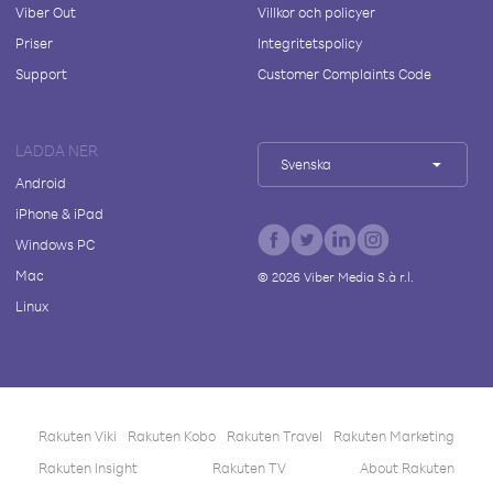
Viber Out
Villkor och policyer
Priser
Integritetspolicy
Support
Customer Complaints Code
LADDA NER
Svenska
Android
iPhone & iPad
Windows PC
Mac
©
2026
Viber Media S.à r.l.
Linux
Rakuten Viki
Rakuten Kobo
Rakuten Travel
Rakuten Marketing
Rakuten Insight
Rakuten TV
About Rakuten