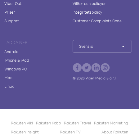
Viber Out
Villkor och policyer
Priser
Integritetspolicy
Support
Customer Complaints Code
LADDA NER
Svenska
Android
iPhone & iPad
Windows PC
Mac
©
2026
Viber Media S.à r.l.
Linux
Rakuten Viki
Rakuten Kobo
Rakuten Travel
Rakuten Marketing
Rakuten Insight
Rakuten TV
About Rakuten