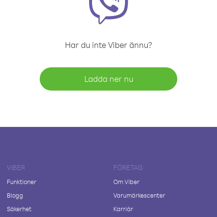
Har du inte Viber ännu?
Ladda ner nu
VIBER
FÖRETAG
Funktioner
Om Viber
Blogg
Varumärkescenter
Säkerhet
Karriär