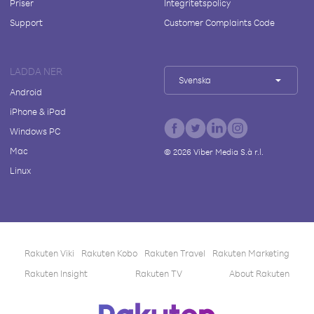
Priser
Integritetspolicy
Support
Customer Complaints Code
LADDA NER
Svenska
Android
iPhone & iPad
Windows PC
Mac
©
2026
Viber Media S.à r.l.
Linux
Rakuten Viki
Rakuten Kobo
Rakuten Travel
Rakuten Marketing
Rakuten Insight
Rakuten TV
About Rakuten