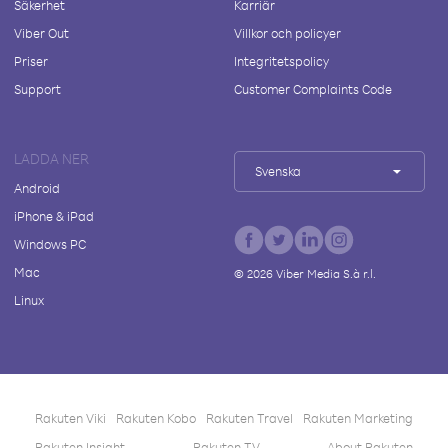
Säkerhet
Karriär
Viber Out
Villkor och policyer
Priser
Integritetspolicy
Support
Customer Complaints Code
LADDA NER
Svenska
Android
iPhone & iPad
Windows PC
Mac
©
2026
Viber Media S.à r.l.
Linux
Rakuten Viki
Rakuten Kobo
Rakuten Travel
Rakuten Marketing
Rakuten Insight
Rakuten TV
About Rakuten