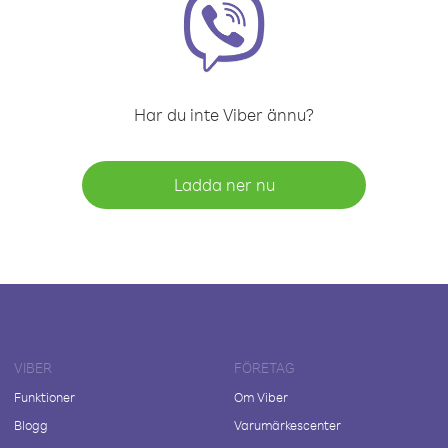
Har du inte Viber ännu?
Ladda ner nu
VIBER
FÖRETAG
Funktioner
Om Viber
Blogg
Varumärkescenter