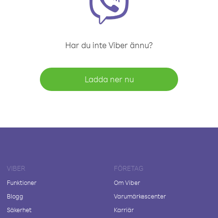
Har du inte Viber ännu?
Ladda ner nu
VIBER
FÖRETAG
Funktioner
Om Viber
Blogg
Varumärkescenter
Säkerhet
Karriär