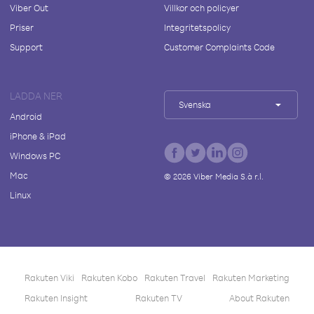
Viber Out
Villkor och policyer
Priser
Integritetspolicy
Support
Customer Complaints Code
LADDA NER
Svenska
Android
iPhone & iPad
Windows PC
Mac
©
2026
Viber Media S.à r.l.
Linux
Rakuten Viki
Rakuten Kobo
Rakuten Travel
Rakuten Marketing
Rakuten Insight
Rakuten TV
About Rakuten