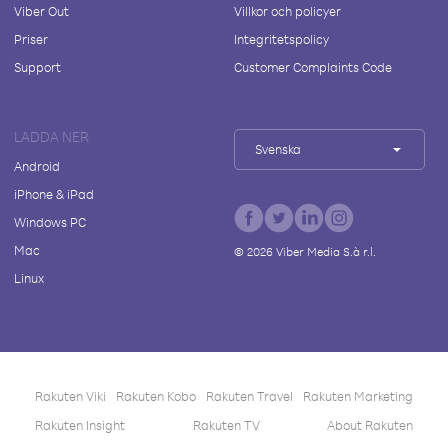
Viber Out
Villkor och policyer
Priser
Integritetspolicy
Support
Customer Complaints Code
LADDA NER
Svenska
Android
iPhone & iPad
Windows PC
Mac
©
2026
Viber Media S.à r.l.
Linux
Rakuten Viki
Rakuten Kobo
Rakuten Travel
Rakuten Marketing
Rakuten Insight
Rakuten TV
About Rakuten