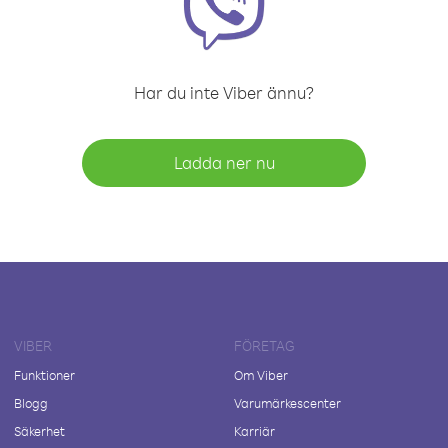
Har du inte Viber ännu?
Ladda ner nu
VIBER
FÖRETAG
Funktioner
Om Viber
Blogg
Varumärkescenter
Säkerhet
Karriär