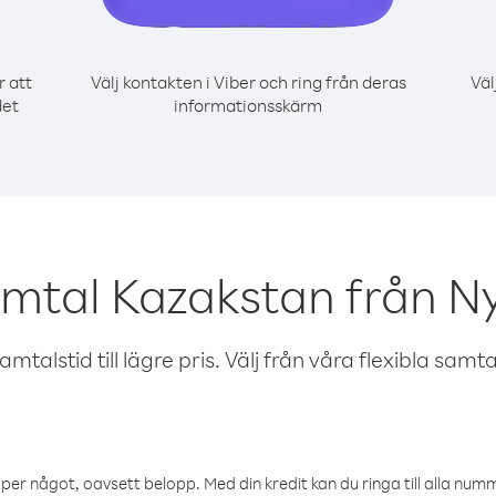
r att
Välj kontakten i Viber och ring från deras
Väl
det
informationsskärm
amtal Kazakstan från N
talstid till lägre pris. Välj från våra flexibla samtals
öper något, oavsett belopp. Med din kredit kan du ringa till alla numme