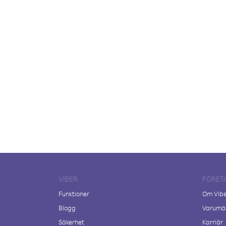
VIBER
FÖRET
Funktioner
Om Vib
Blogg
Varumär
Säkerhet
Karriär