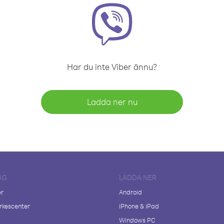
Har du inte Viber ännu?
Ladda ner nu
AG
LADDA NER
er
Android
kescenter
iPhone & iPad
Windows PC