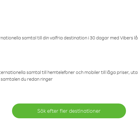
ationella samtal till din valfria destination i 30 dagar med Vibers lå
ternationella samtal till hemtelefoner och mobiler till låga priser, ut
samtalen du redan ringer
Sök efter fler destinationer