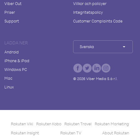
Viber Out
Villkor och policyer
Priser
Integritetspolicy
Support
Customer Complaints Code
LADDA NER
Svenska
Android
iPhone & iPad
Windows PC
Mac
©
2026
Viber Media S.à r.l.
Linux
Rakuten Viki
Rakuten Kobo
Rakuten Travel
Rakuten Marketing
Rakuten Insight
Rakuten TV
About Rakuten