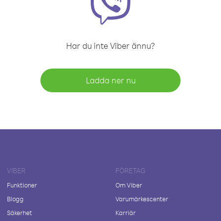
Har du inte Viber ännu?
Ladda ner nu
VIBER
FÖRETAG
Funktioner
Om Viber
Blogg
Varumärkescenter
Säkerhet
Karriär