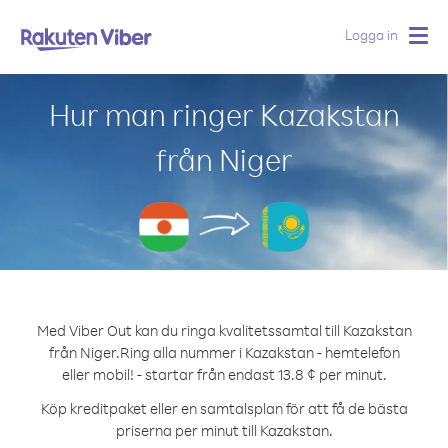
Logga in
Togg
navig
Hur man ringer Kazakstan
från Niger
Med Viber Out kan du ringa kvalitetssamtal till Kazakstan
från Niger.
Ring alla nummer i Kazakstan - hemtelefon
eller mobil! - startar från endast 13.8 ¢ per minut.
Köp kreditpaket eller en samtalsplan för att få de bästa
priserna per minut till Kazakstan.