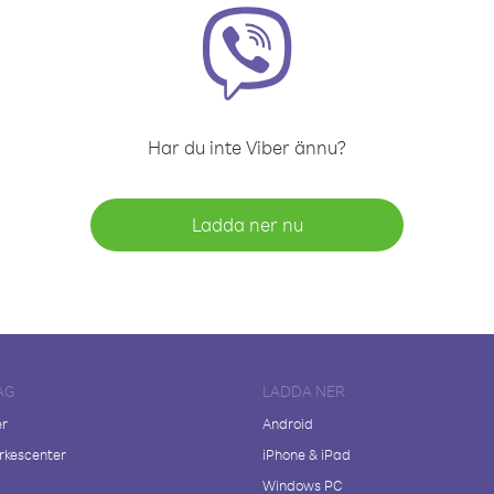
Har du inte Viber ännu?
Ladda ner nu
AG
LADDA NER
er
Android
kescenter
iPhone & iPad
Windows PC