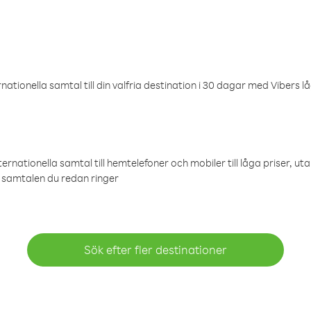
ationella samtal till din valfria destination i 30 dagar med Vibers lå
ternationella samtal till hemtelefoner och mobiler till låga priser, ut
samtalen du redan ringer
Sök efter fler destinationer