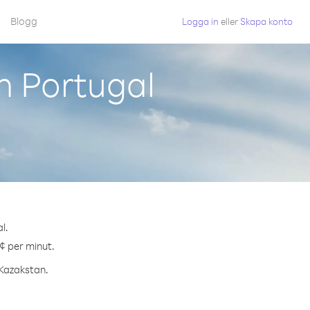
Blogg
Logga in
eller
Skapa konto
n Portugal
l.
 ¢ per minut.
 Kazakstan.