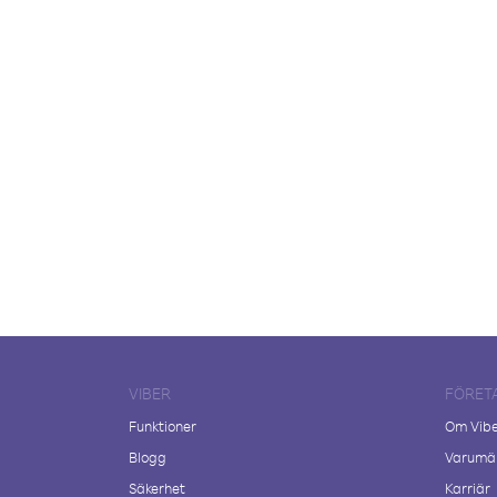
VIBER
FÖRET
Funktioner
Om Vib
Blogg
Varumär
Säkerhet
Karriär