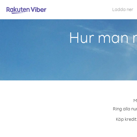
Ladda ner
Hur man r
M
Ring alla nu
Köp kredit