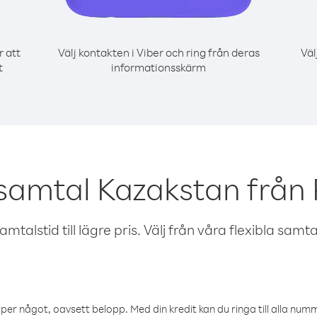
r att
Välj kontakten i Viber och ring från deras
Väl
t
informationsskärm
 samtal Kazakstan från 
talstid till lägre pris. Välj från våra flexibla samtals
öper något, oavsett belopp. Med din kredit kan du ringa till alla numme