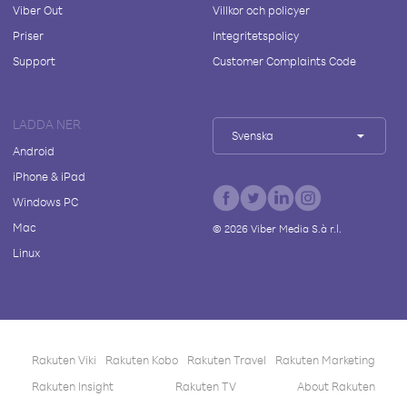
Viber Out
Villkor och policyer
Priser
Integritetspolicy
Support
Customer Complaints Code
LADDA NER
Svenska
Android
iPhone & iPad
Windows PC
Mac
©
2026
Viber Media S.à r.l.
Linux
Rakuten Viki
Rakuten Kobo
Rakuten Travel
Rakuten Marketing
Rakuten Insight
Rakuten TV
About Rakuten