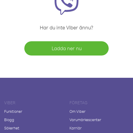
Har du inte Viber ännu?
Ladda ner nu
VIBER
FÖRETAG
Funktioner
Om Viber
Blogg
Varumärkescenter
Säkerhet
Karriär