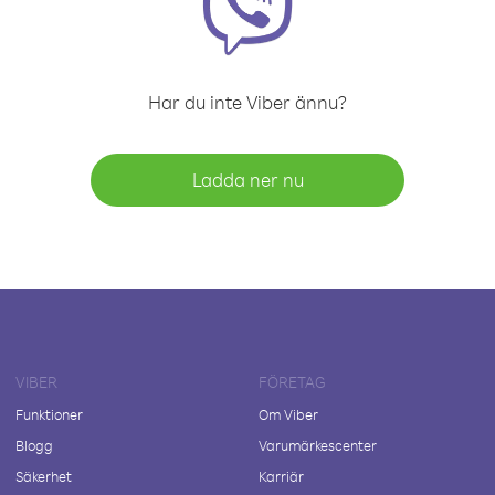
Har du inte Viber ännu?
Ladda ner nu
VIBER
FÖRETAG
Funktioner
Om Viber
Blogg
Varumärkescenter
Säkerhet
Karriär