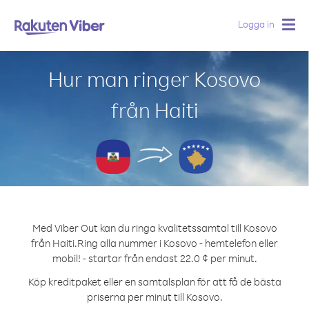
Logga in
Togg
navig
Hur man ringer Kosovo
från Haiti
Med Viber Out kan du ringa kvalitetssamtal till Kosovo
från Haiti.
Ring alla nummer i Kosovo - hemtelefon eller
mobil! - startar från endast 22.0 ¢ per minut.
Köp kreditpaket eller en samtalsplan för att få de bästa
priserna per minut till Kosovo.