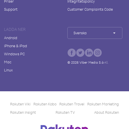
Priser
Integritetspolicy
Support
Customer Complaints Code
LADDA NER
Svenska
Android
iPhone & iPad
Windows PC
Mac
©
2026
Viber Media S.à r.l.
Linux
Rakuten Viki
Rakuten Kobo
Rakuten Travel
Rakuten Marketing
Rakuten Insight
Rakuten TV
About Rakuten