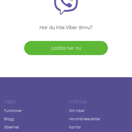
Har du inte Viber ännu?
Ladda ner nu
VIBER
FÖRETAG
Funktioner
Om Viber
Blogg
Varumärkescenter
Säkerhet
Karriär