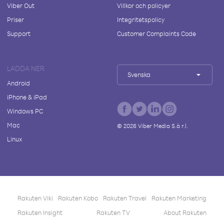
Viber Out
Villkor och policyer
Priser
Integritetspolicy
Support
Customer Complaints Code
LADDA NER
Svenska
Android
iPhone & iPad
Windows PC
Mac
©
2026
Viber Media S.à r.l.
Linux
Rakuten Viki
Rakuten Kobo
Rakuten Travel
Rakuten Marketing
Rakuten Insight
Rakuten TV
About Rakuten