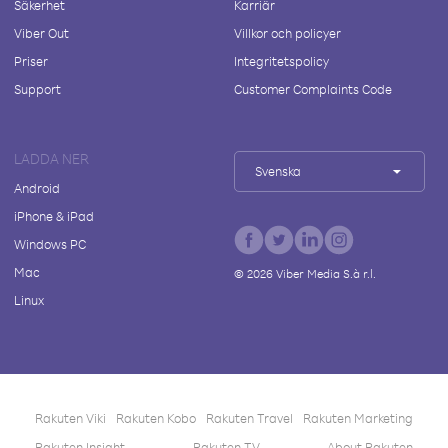
Säkerhet
Karriär
Viber Out
Villkor och policyer
Priser
Integritetspolicy
Support
Customer Complaints Code
LADDA NER
Svenska
Android
iPhone & iPad
Windows PC
Mac
©
2026
Viber Media S.à r.l.
Linux
Rakuten Viki
Rakuten Kobo
Rakuten Travel
Rakuten Marketing
Rakuten Insight
Rakuten TV
About Rakuten