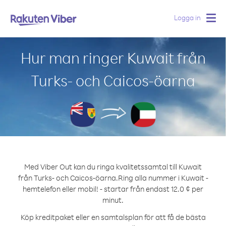
Logga in
Togg
navig
Hur man ringer Kuwait från
Turks- och Caicos-öarna
Med Viber Out kan du ringa kvalitetssamtal till Kuwait
från Turks- och Caicos-öarna.
Ring alla nummer i Kuwait -
hemtelefon eller mobil! - startar från endast 12.0 ¢ per
minut.
Köp kreditpaket eller en samtalsplan för att få de bästa