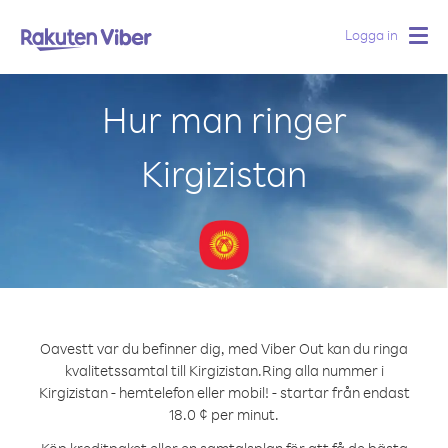
Logga in
Togg
navig
Hur man ringer
Kirgizistan
Oavestt var du befinner dig, med Viber Out kan du ringa
kvalitetssamtal till Kirgizistan.
Ring alla nummer i
Kirgizistan - hemtelefon eller mobil! - startar från endast
18.0 ¢ per minut.