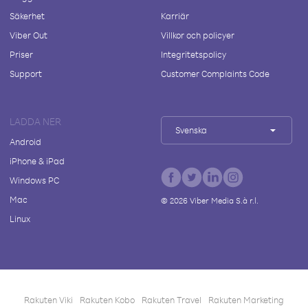
Säkerhet
Karriär
Viber Out
Villkor och policyer
Priser
Integritetspolicy
Support
Customer Complaints Code
LADDA NER
Svenska
Android
iPhone & iPad
Windows PC
Mac
©
2026
Viber Media S.à r.l.
Linux
Rakuten Viki
Rakuten Kobo
Rakuten Travel
Rakuten Marketing