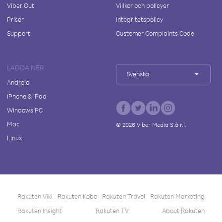
Viber Out
Villkor och policyer
Priser
Integritetspolicy
Support
Customer Complaints Code
LADDA NER
Svenska
Android
iPhone & iPad
Windows PC
Mac
©
2026
Viber Media S.à r.l.
Linux
Rakuten Viki
Rakuten Kobo
Rakuten Travel
Rakuten Marketing
Rakuten Insight
Rakuten TV
About Rakuten