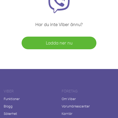
Har du inte Viber ännu?
Ladda ner nu
VIBER
FÖRETAG
Funktioner
Om Viber
Blogg
Varumärkescenter
Säkerhet
Karriär