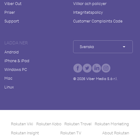
Viber Out
Villkor och policyer
Priser
Integritetspolicy
Support
Customer Complaints Code
LADDA NER
Svenska
Android
iPhone & iPad
Windows PC
Mac
©
2026
Viber Media S.à r.l.
Linux
Rakuten Viki
Rakuten Kobo
Rakuten Travel
Rakuten Marketing
Rakuten Insight
Rakuten TV
About Rakuten