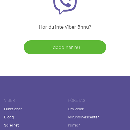
Har du inte Viber ännu?
Ladda ner nu
VIBER
FÖRETAG
Funktioner
Om Viber
Blogg
Varumärkescenter
Säkerhet
Karriär