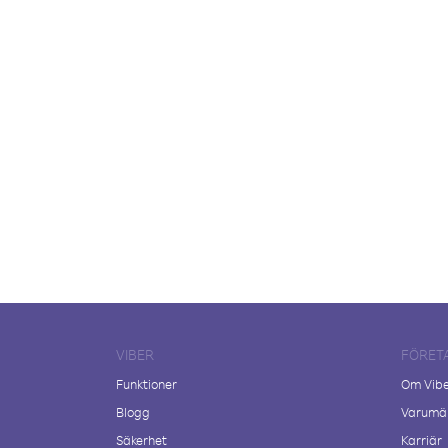
VIBER
FÖRET
Funktioner
Om Vib
Blogg
Varumär
Säkerhet
Karriär