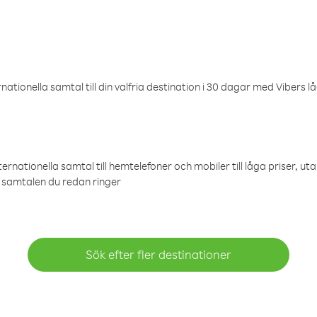
ationella samtal till din valfria destination i 30 dagar med Vibers lå
ternationella samtal till hemtelefoner och mobiler till låga priser, ut
samtalen du redan ringer
Sök efter fler destinationer