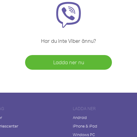
Har du inte Viber ännu?
Ladda ner nu
AG
LADDA NER
er
Android
kescenter
iPhone & iPad
Windows PC