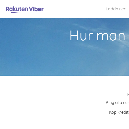
Ladda ner
Hur man r
M
Ring alla nu
Köp kreditp