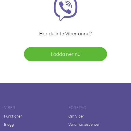
Har du inte Viber ännu?
Ladda ner nu
VIBER
FÖRETAG
Funktioner
Om Viber
Blogg
Varumärkescenter