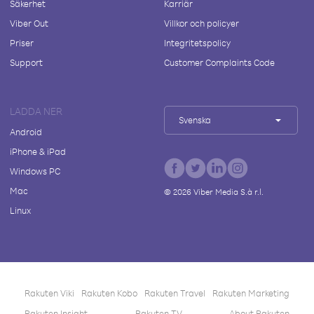
Säkerhet
Karriär
Viber Out
Villkor och policyer
Priser
Integritetspolicy
Support
Customer Complaints Code
LADDA NER
Svenska
Android
iPhone & iPad
Windows PC
Mac
©
2026
Viber Media S.à r.l.
Linux
Rakuten Viki
Rakuten Kobo
Rakuten Travel
Rakuten Marketing
Rakuten Insight
Rakuten TV
About Rakuten