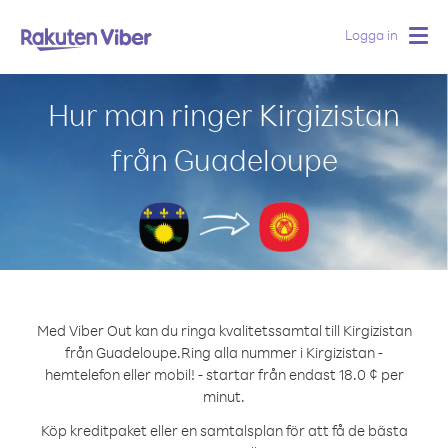
Logga in
Togg
navig
Hur man ringer Kirgizistan
från Guadeloupe
Med Viber Out kan du ringa kvalitetssamtal till Kirgizistan
från Guadeloupe.
Ring alla nummer i Kirgizistan -
hemtelefon eller mobil! - startar från endast 18.0 ¢ per
minut.
Köp kreditpaket eller en samtalsplan för att få de bästa