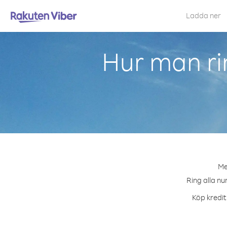
Ladda ner
Hur man rin
Me
Ring alla nu
Köp kreditp