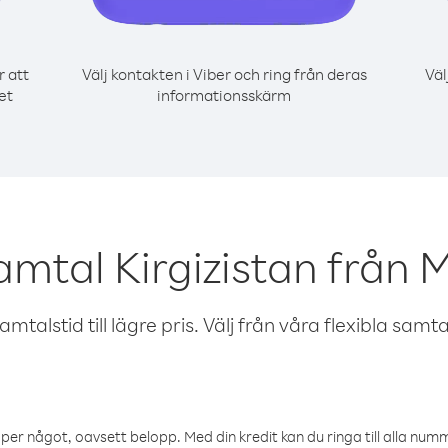
r att
Välj kontakten i Viber och ring från deras
Väl
et
informationsskärm
amtal Kirgizistan från 
talstid till lägre pris. Välj från våra flexibla samtals
öper något, oavsett belopp. Med din kredit kan du ringa till alla numme