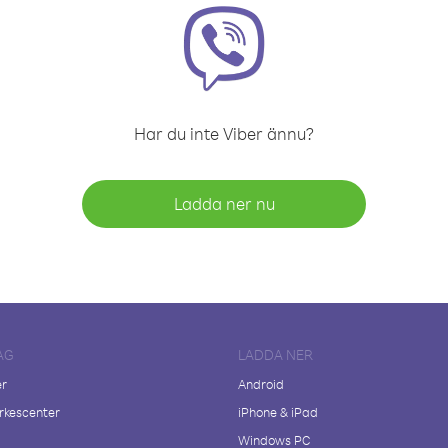
Har du inte Viber ännu?
Ladda ner nu
AG
LADDA NER
er
Android
kescenter
iPhone & iPad
Windows PC