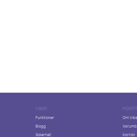
VIBER
FÖRET
Funktioner
Om Vib
Blogg
Varumär
Säkerhet
Karriär