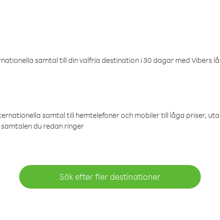
ationella samtal till din valfria destination i 30 dagar med Vibers lå
ternationella samtal till hemtelefoner och mobiler till låga priser, ut
samtalen du redan ringer
Sök efter fler destinationer