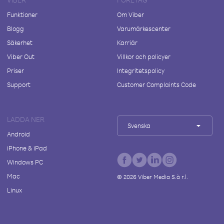
Funktioner
Om Viber
Blogg
Varumärkescenter
Säkerhet
Karriär
Viber Out
Villkor och policyer
Priser
Integritetspolicy
Support
Customer Complaints Code
LADDA NER
Svenska
Android
iPhone & iPad
Windows PC
Mac
©
2026
Viber Media S.à r.l.
Linux