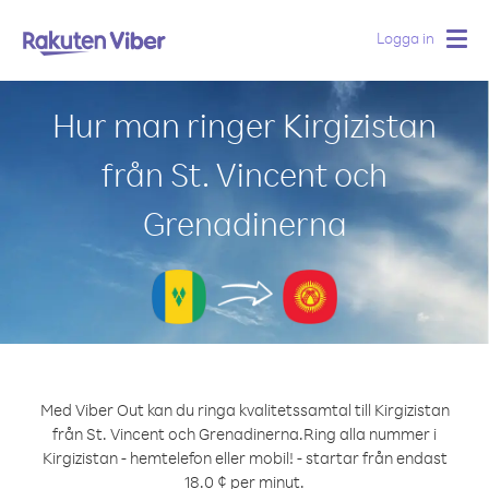
Logga in
Togg
navig
Hur man ringer Kirgizistan
från St. Vincent och
Grenadinerna
Med Viber Out kan du ringa kvalitetssamtal till Kirgizistan
från St. Vincent och Grenadinerna.
Ring alla nummer i
Kirgizistan - hemtelefon eller mobil! - startar från endast
18.0 ¢ per minut.