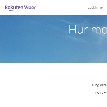
Ladda ner
Hur ma
Ring alla
Köp kred