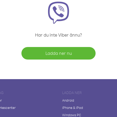
Har du inte Viber ännu?
Ladda ner nu
AG
LADDA NER
er
Android
kescenter
iPhone & iPad
Windows PC