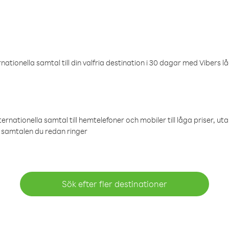
ationella samtal till din valfria destination i 30 dagar med Vibers lå
ternationella samtal till hemtelefoner och mobiler till låga priser, ut
samtalen du redan ringer
Sök efter fler destinationer