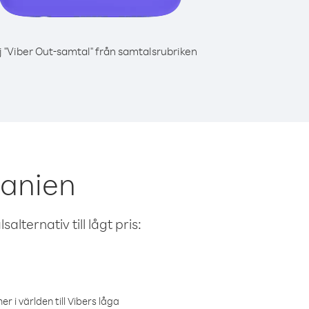
j "Viber Out-samtal" från samtalsrubriken
banien
alternativ till lågt pris:
r i världen till Vibers låga