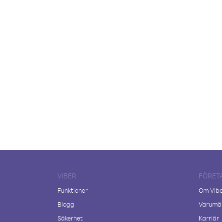
VIBER
FÖRET
Funktioner
Om Vib
Blogg
Varumär
Säkerhet
Karriär