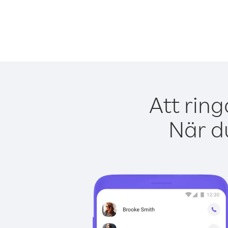
Att rin
När du