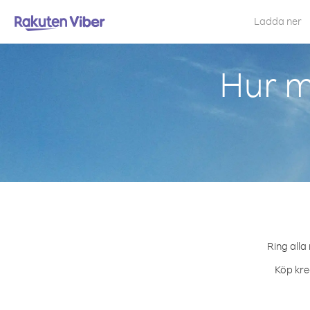
Ladda ner
Hur m
Ring alla
Köp kred