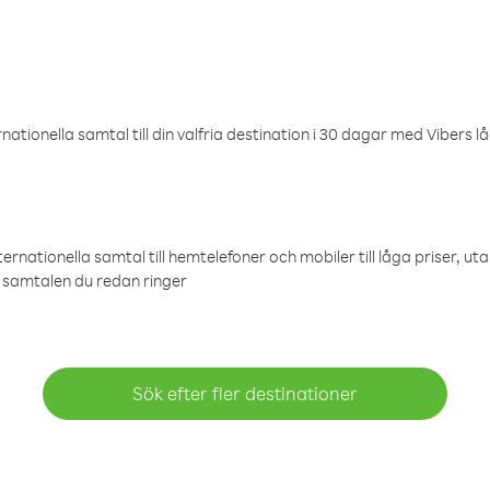
ationella samtal till din valfria destination i 30 dagar med Vibers lå
ternationella samtal till hemtelefoner och mobiler till låga priser, ut
samtalen du redan ringer
Sök efter fler destinationer