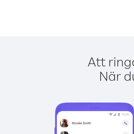
Att rin
När du