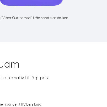
j "Viber Out-samtal" från samtalsrubriken
Guam
alternativ till lågt pris:
r i världen till Vibers låga