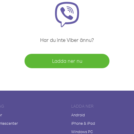
Har du inte Viber ännu?
Ladda ner nu
AG
LADDA NER
er
Android
kescenter
iPhone & iPad
Windows PC