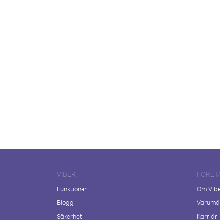
VIBER
FÖRET
Funktioner
Om Vib
Blogg
Varumär
Säkerhet
Karriär