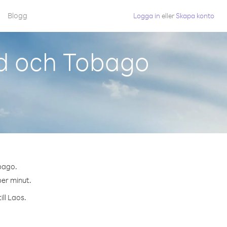
Blogg
Logga in
eller
Skapa konto
ad och Tobago
obago.
per minut.
ill Laos.