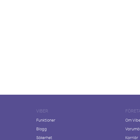
VIBER
FÖRET
Funktioner
Om Vib
Blogg
Varumär
Säkerhet
Karriär