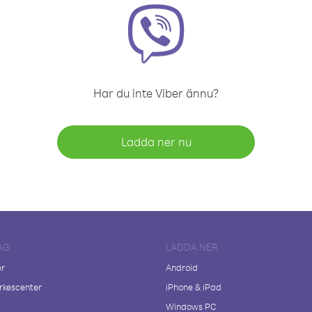
Har du inte Viber ännu?
Ladda ner nu
AG
LADDA NER
er
Android
kescenter
iPhone & iPad
Windows PC