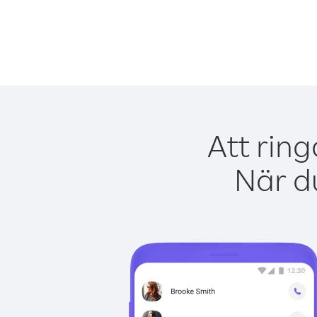
Att rin
När du