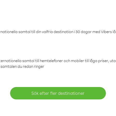
ationella samtal till din valfria destination i 30 dagar med Vibers lå
ternationella samtal till hemtelefoner och mobiler till låga priser, ut
samtalen du redan ringer
Sök efter fler destinationer