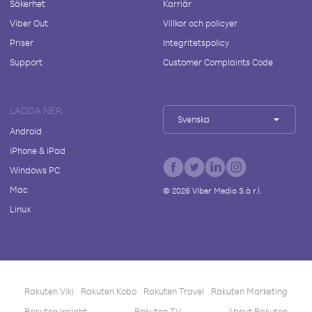
Säkerhet
Karriär
Viber Out
Villkor och policyer
Priser
Integritetspolicy
Support
Customer Complaints Code
LADDA NER
Svenska
Android
iPhone & iPad
Windows PC
Mac
©
2026
Viber Media S.à r.l.
Linux
Rakuten Viki
Rakuten Kobo
Rakuten Travel
Rakuten Marketing
Rakuten Insight
Rakuten TV
About Rakuten