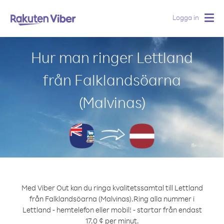
Logga in
Togg
navig
Hur man ringer Lettland
från Falklandsöarna
(Malvinas)
Med Viber Out kan du ringa kvalitetssamtal till Lettland
från Falklandsöarna (Malvinas).
Ring alla nummer i
Lettland - hemtelefon eller mobil! - startar från endast
17.0 ¢ per minut.