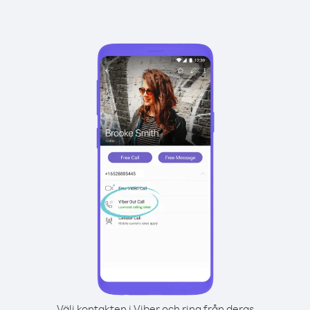
Välj kontakten i Viber och ring från deras