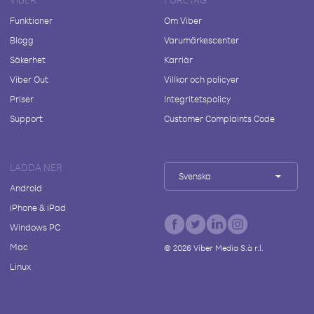
Funktioner
Om Viber
Blogg
Varumärkescenter
Säkerhet
Karriär
Viber Out
Villkor och policyer
Priser
Integritetspolicy
Support
Customer Complaints Code
LADDA NER
Svenska
Android
iPhone & iPad
Windows PC
Mac
©
2026
Viber Media S.à r.l.
Linux