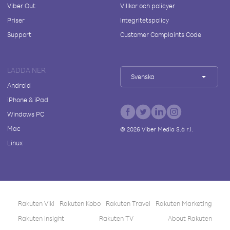
Viber Out
Villkor och policyer
Priser
Integritetspolicy
Support
Customer Complaints Code
LADDA NER
Svenska
Android
iPhone & iPad
Windows PC
Mac
©
2026
Viber Media S.à r.l.
Linux
Rakuten Viki
Rakuten Kobo
Rakuten Travel
Rakuten Marketing
Rakuten Insight
Rakuten TV
About Rakuten