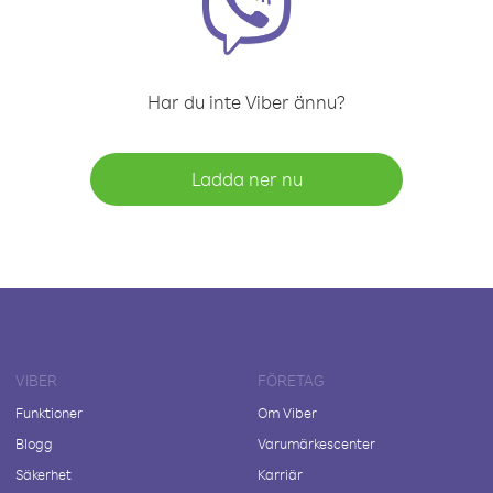
Har du inte Viber ännu?
Ladda ner nu
VIBER
FÖRETAG
Funktioner
Om Viber
Blogg
Varumärkescenter
Säkerhet
Karriär