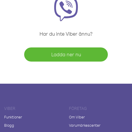
Har du inte Viber ännu?
Ladda ner nu
VIBER
FÖRETAG
Funktioner
Om Viber
Blogg
Varumärkescenter