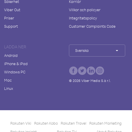
Säkerhet
Karriär
Viber Out
Villkor och policyer
Priser
Integritetspolicy
Support
Customer Complaints Code
LADDA NER
Svenska
Android
iPhone & iPad
Windows PC
Mac
©
2026
Viber Media S.à r.l.
Linux
Rakuten Viki
Rakuten Kobo
Rakuten Travel
Rakuten Marketing
Rakuten Insight
Rakuten TV
About Rakuten