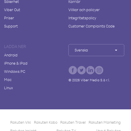
Säkerhet
Karriär
Viber Out
Villkor och policyer
Priser
Integritetspolicy
Support
Customer Complaints Code
LADDA NER
Svenska
Android
iPhone & iPad
Windows PC
Mac
©
2026
Viber Media S.à r.l.
Linux
Rakuten Viki
Rakuten Kobo
Rakuten Travel
Rakuten Marketing
Rakuten Insight
Rakuten TV
About Rakuten