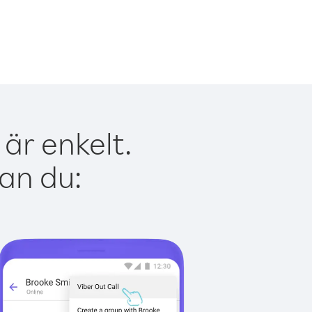
är enkelt.
kan du: