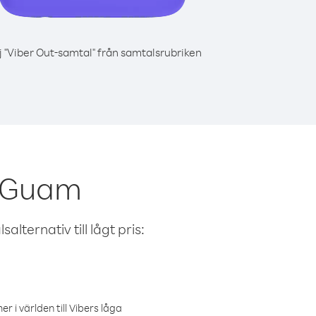
j "Viber Out-samtal" från samtalsrubriken
n Guam
alternativ till lågt pris:
r i världen till Vibers låga