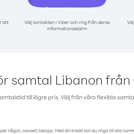
r att
Välj kontakten i Viber och ring från deras
Väl
informationsskärm
ör samtal Libanon frå
talstid till lägre pris. Välj från våra flexibla samtals
öper något, oavsett belopp. Med din kredit kan du ringa till alla numme