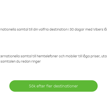
ationella samtal till din valfria destination i 30 dagar med Vibers lå
ternationella samtal till hemtelefoner och mobiler till låga priser, ut
samtalen du redan ringer
Sök efter fler destinationer