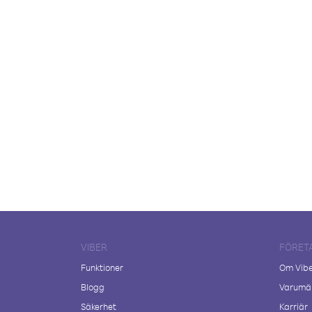
VIBER
FÖRET
Funktioner
Om Vib
Blogg
Varumär
Säkerhet
Karriär