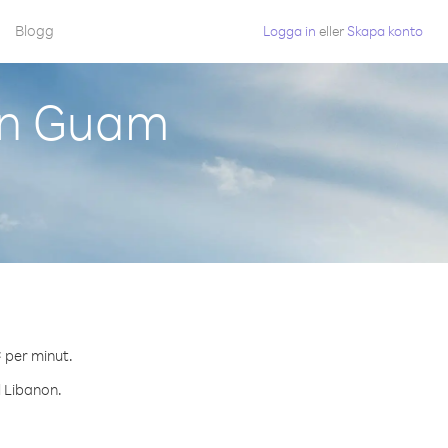
Blogg
Logga in
eller
Skapa konto
ån Guam
¢ per minut.
l Libanon.