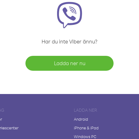
Har du inte Viber ännu?
Ladda ner nu
AG
LADDA NER
er
Android
kescenter
iPhone & iPad
Windows PC