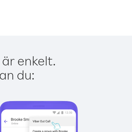
är enkelt.
kan du: