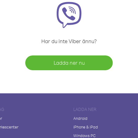
Har du inte Viber ännu?
Ladda ner nu
AG
LADDA NER
er
Android
kescenter
iPhone & iPad
Windows PC