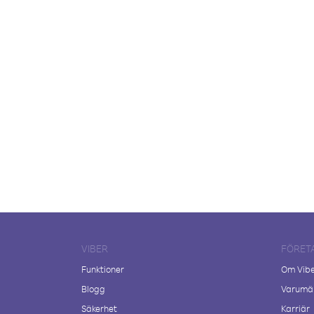
VIBER
FÖRET
Funktioner
Om Vib
Blogg
Varumär
Säkerhet
Karriär