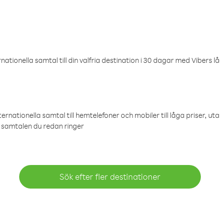
ationella samtal till din valfria destination i 30 dagar med Vibers lå
ternationella samtal till hemtelefoner och mobiler till låga priser, ut
samtalen du redan ringer
Sök efter fler destinationer