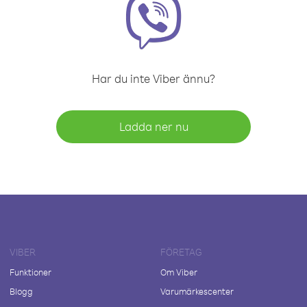
Har du inte Viber ännu?
Ladda ner nu
VIBER
FÖRETAG
Funktioner
Om Viber
Blogg
Varumärkescenter