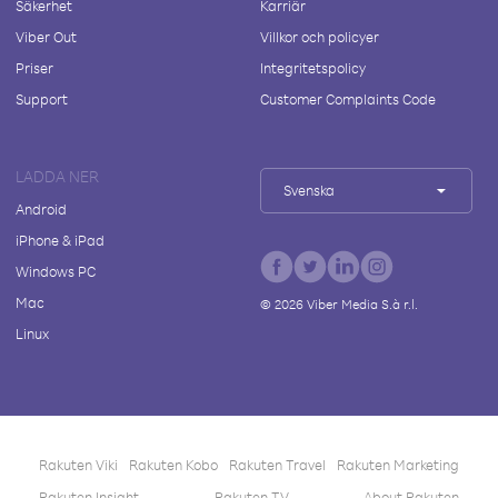
Säkerhet
Karriär
Viber Out
Villkor och policyer
Priser
Integritetspolicy
Support
Customer Complaints Code
LADDA NER
Svenska
Android
iPhone & iPad
Windows PC
Mac
©
2026
Viber Media S.à r.l.
Linux
Rakuten Viki
Rakuten Kobo
Rakuten Travel
Rakuten Marketing
Rakuten Insight
Rakuten TV
About Rakuten