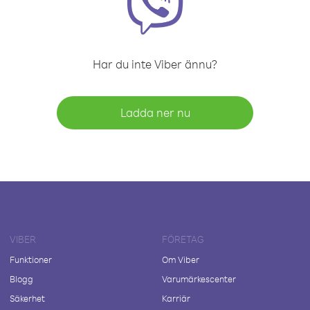
Har du inte Viber ännu?
Ladda ner nu
VIBER
FÖRETAG
Funktioner
Om Viber
Blogg
Varumärkescenter
Säkerhet
Karriär