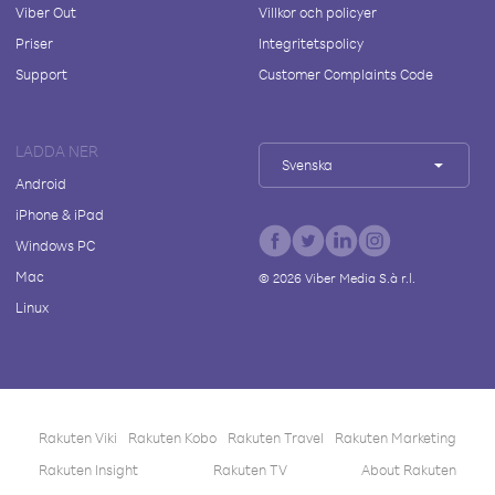
Viber Out
Villkor och policyer
Priser
Integritetspolicy
Support
Customer Complaints Code
LADDA NER
Svenska
Android
iPhone & iPad
Windows PC
Mac
©
2026
Viber Media S.à r.l.
Linux
Rakuten Viki
Rakuten Kobo
Rakuten Travel
Rakuten Marketing
Rakuten Insight
Rakuten TV
About Rakuten