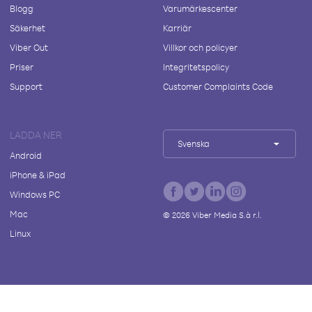
Blogg
Varumärkescenter
Säkerhet
Karriär
Viber Out
Villkor och policyer
Priser
Integritetspolicy
Support
Customer Complaints Code
LADDA NER
Svenska
Android
iPhone & iPad
Windows PC
Mac
©
2026
Viber Media S.à r.l.
Linux