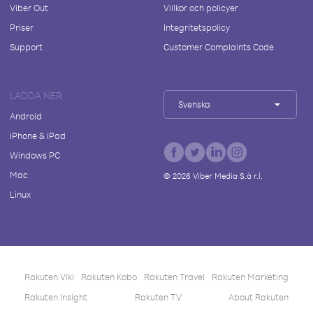
Viber Out
Villkor och policyer
Priser
Integritetspolicy
Support
Customer Complaints Code
LADDA NER
Svenska
Android
iPhone & iPad
Windows PC
Mac
©
2026
Viber Media S.à r.l.
Linux
Rakuten Viki
Rakuten Kobo
Rakuten Travel
Rakuten Marketing
Rakuten Insight
Rakuten TV
About Rakuten