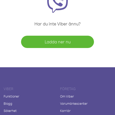
Har du inte Viber ännu?
Ladda ner nu
VIBER
FÖRETAG
Funktioner
Om Viber
Blogg
Varumärkescenter
Säkerhet
Karriär