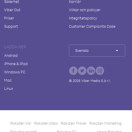
Säkerhet
Karriär
Viber Out
Villkor och policyer
Priser
Integritetspolicy
Support
Customer Complaints Code
LADDA NER
Svenska
Android
iPhone & iPad
Windows PC
Mac
©
2026
Viber Media S.à r.l.
Linux
Rakuten Viki
Rakuten Kobo
Rakuten Travel
Rakuten Marketing
Rakuten Insight
Rakuten TV
About Rakuten