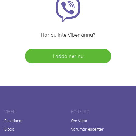
Har du inte Viber ännu?
Ladda ner nu
VIBER
FÖRETAG
Funktioner
Om Viber
Blogg
Varumärkescenter