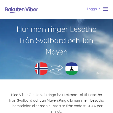
Logga in
Togg
navig
Hur man ringer Lesotho
från Svalbard och Jan
Mayen
Med Viber Out kan du ringa kvalitetssamtal till Lesotho
från Svalbard och Jan Mayen.
Ring alla nummer i Lesotho
- hemtelefon eller mobil! - startar från endast 51.0 ¢ per
minut.