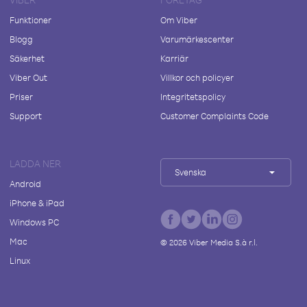
Funktioner
Om Viber
Blogg
Varumärkescenter
Säkerhet
Karriär
Viber Out
Villkor och policyer
Priser
Integritetspolicy
Support
Customer Complaints Code
LADDA NER
Svenska
Android
iPhone & iPad
Windows PC
Mac
©
2026
Viber Media S.à r.l.
Linux