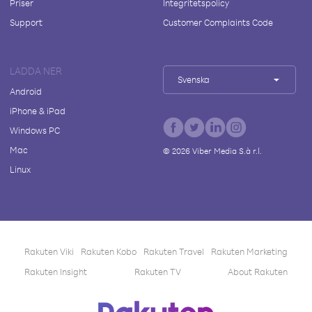
Priser
Integritetspolicy
Support
Customer Complaints Code
LADDA NER
Svenska
Android
iPhone & iPad
Windows PC
Mac
©
2026
Viber Media S.à r.l.
Linux
Rakuten Viki
Rakuten Kobo
Rakuten Travel
Rakuten Marketing
Rakuten Insight
Rakuten TV
About Rakuten