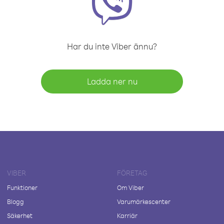
Har du inte Viber ännu?
Ladda ner nu
VIBER
FÖRETAG
Funktioner
Om Viber
Blogg
Varumärkescenter
Säkerhet
Karriär