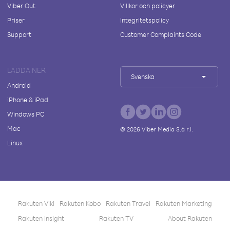
Viber Out
Villkor och policyer
Priser
Integritetspolicy
Support
Customer Complaints Code
LADDA NER
Svenska
Android
iPhone & iPad
Windows PC
Mac
©
2026
Viber Media S.à r.l.
Linux
Rakuten Viki
Rakuten Kobo
Rakuten Travel
Rakuten Marketing
Rakuten Insight
Rakuten TV
About Rakuten