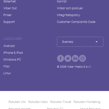
Säkerhet
Karriär
Viber Out
Villkor och policyer
Priser
Integritetspolicy
Support
Customer Complaints Code
LADDA NER
Svenska
Android
iPhone & iPad
Windows PC
Mac
©
2026
Viber Media S.à r.l.
Linux
Rakuten Viki
Rakuten Kobo
Rakuten Travel
Rakuten Marketing
Rakuten Insight
Rakuten TV
About Rakuten