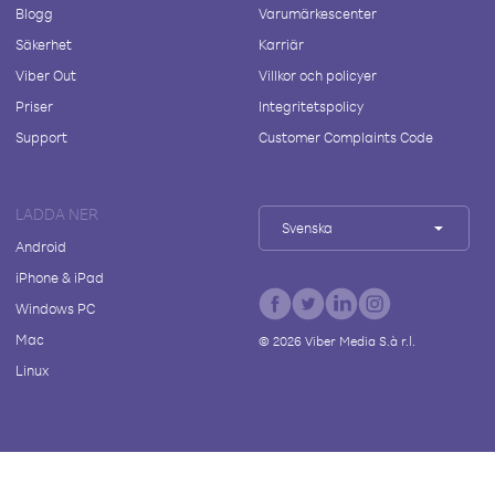
Blogg
Varumärkescenter
Säkerhet
Karriär
Viber Out
Villkor och policyer
Priser
Integritetspolicy
Support
Customer Complaints Code
LADDA NER
Svenska
Android
iPhone & iPad
Windows PC
Mac
©
2026
Viber Media S.à r.l.
Linux