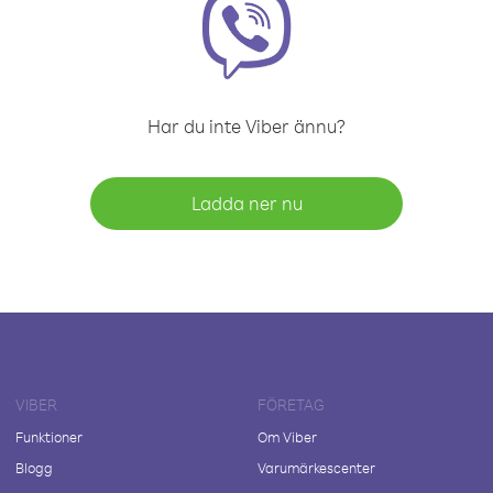
Har du inte Viber ännu?
Ladda ner nu
VIBER
FÖRETAG
Funktioner
Om Viber
Blogg
Varumärkescenter