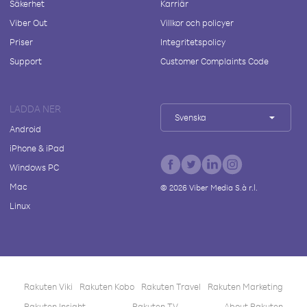
Säkerhet
Karriär
Viber Out
Villkor och policyer
Priser
Integritetspolicy
Support
Customer Complaints Code
LADDA NER
Svenska
Android
iPhone & iPad
Windows PC
Mac
©
2026
Viber Media S.à r.l.
Linux
Rakuten Viki
Rakuten Kobo
Rakuten Travel
Rakuten Marketing
Rakuten Insight
Rakuten TV
About Rakuten