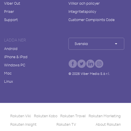
Viber Out
Villkor och policyer
Priser
Integritetspolicy
Support
Customer Complaints Code
LADDA NER
Svenska
Android
iPhone & iPad
Windows PC
Mac
©
2026
Viber Media S.à r.l.
Linux
Rakuten Viki
Rakuten Kobo
Rakuten Travel
Rakuten Marketing
Rakuten Insight
Rakuten TV
About Rakuten