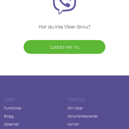
Har du inte Viber ännu?
Ladda ner nu
VIBER
FÖRETAG
Funktioner
Om Viber
Blogg
Varumärkescenter
Säkerhet
Karriär