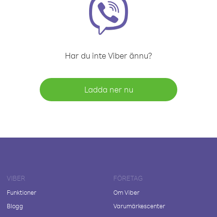
Har du inte Viber ännu?
Ladda ner nu
VIBER
FÖRETAG
Funktioner
Om Viber
Blogg
Varumärkescenter