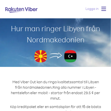
Logga in
Togg
navig
Hur man ringer Libyen från
Nordmakedonien
Med Viber Out kan du ringa kvalitetssamtal till Libyen
från Nordmakedonien.
Ring alla nummer i Libyen -
hemtelefon eller mobil! - startar från endast 29.5 ¢ per
minut.
Köp kreditpaket eller en samtalsplan för att få de bästa