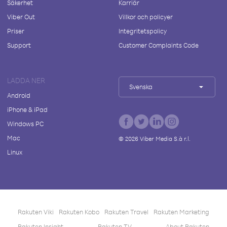
Säkerhet
Karriär
Viber Out
Villkor och policyer
Priser
Integritetspolicy
Support
Customer Complaints Code
LADDA NER
Svenska
Android
iPhone & iPad
Windows PC
Mac
©
2026
Viber Media S.à r.l.
Linux
Rakuten Viki
Rakuten Kobo
Rakuten Travel
Rakuten Marketing
Rakuten Insight
Rakuten TV
About Rakuten