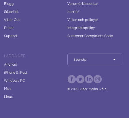
Blogg
Varumärkescenter
Säkerhet
Karriär
Viber Out
Villkor och policyer
Priser
Integritetspolicy
Support
Customer Complaints Code
LADDA NER
Svenska
Android
iPhone & iPad
Windows PC
Mac
©
2026
Viber Media S.à r.l.
Linux