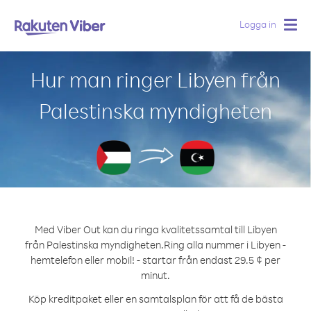
Logga in
Togg
navig
Hur man ringer Libyen från
Palestinska myndigheten
Med Viber Out kan du ringa kvalitetssamtal till Libyen
från Palestinska myndigheten.
Ring alla nummer i Libyen -
hemtelefon eller mobil! - startar från endast 29.5 ¢ per
minut.
Köp kreditpaket eller en samtalsplan för att få de bästa