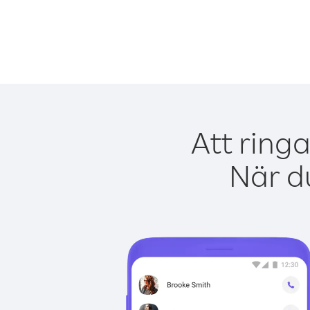
Att ring
När du