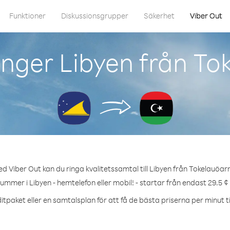
Funktioner
Diskussionsgrupper
Säkerhet
Viber Out
nger Libyen från T
d Viber Out kan du ringa kvalitetssamtal till Libyen från Tokelauöar
nummer i Libyen - hemtelefon eller mobil! - startar från endast 29.5 ¢
itpaket eller en samtalsplan för att få de bästa priserna per minut til