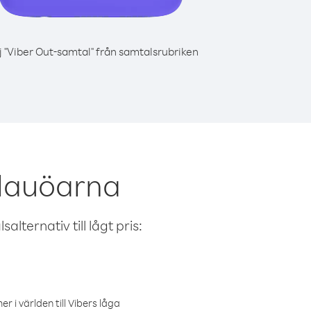
j "Viber Out-samtal" från samtalsrubriken
elauöarna
alternativ till lågt pris:
r i världen till Vibers låga