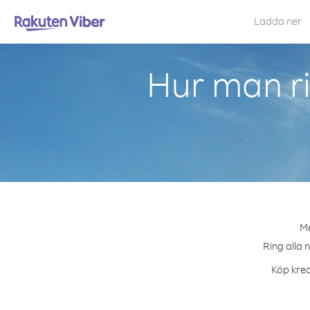
Ladda ner
Hur man ri
Me
Ring alla 
Köp kred