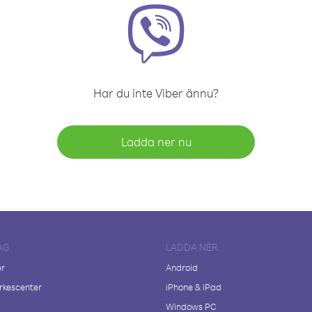
Har du inte Viber ännu?
Ladda ner nu
AG
LADDA NER
er
Android
kescenter
iPhone & iPad
Windows PC