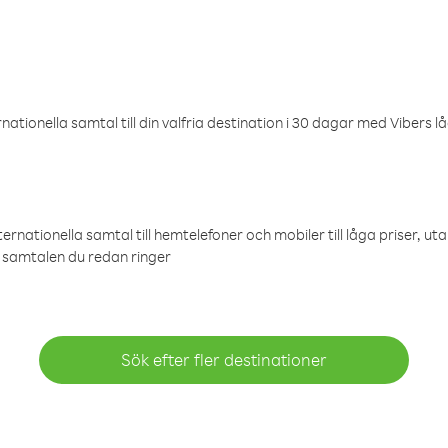
ationella samtal till din valfria destination i 30 dagar med Vibers lå
ternationella samtal till hemtelefoner och mobiler till låga priser, ut
samtalen du redan ringer
Sök efter fler destinationer