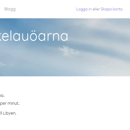
Blogg
Logga in
eller
Skapa konto
okelauöarna
na.
 per minut.
l Libyen.