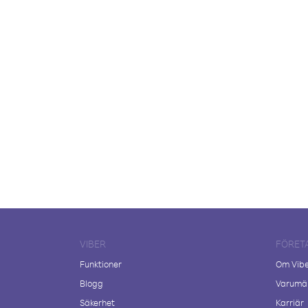
VIBER
FÖRET
Funktioner
Om Vib
Blogg
Varumär
Säkerhet
Karriär