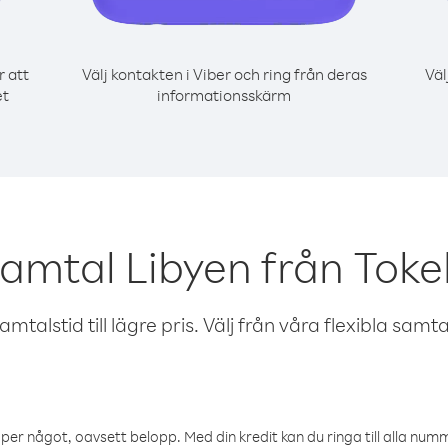
r att
Välj kontakten i Viber och ring från deras
Väl
et
informationsskärm
samtal Libyen från Tok
talstid till lägre pris. Välj från våra flexibla samtals
öper något, oavsett belopp. Med din kredit kan du ringa till alla numme